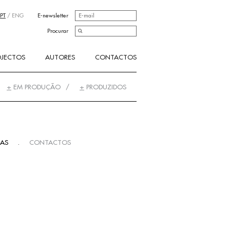
PT
/
ENG
E-newsletter
Procurar
OJECTOS
AUTORES
CONTACTOS
+
EM PRODUÇÃO
+
PRODUZIDOS
IAS
.
CONTACTOS