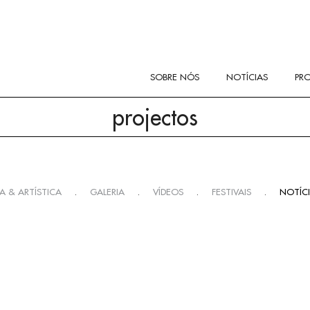
SOBRE NÓS
NOTÍCIAS
PR
projectos
A & ARTÍSTICA
.
GALERIA
.
VÍDEOS
.
FESTIVAIS
.
NOTÍC