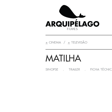
+
CINEMA
+
TELEVISÃO
MATILHA
SINOPSE
.
TRAILER
.
FICHA TÉCNIC