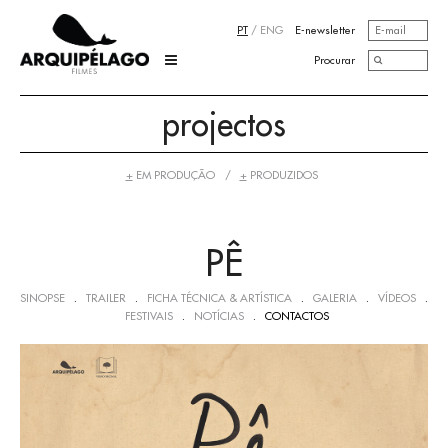
PT
/
ENG
E-newsletter
Procurar
projectos
+
EM PRODUÇÃO
+
PRODUZIDOS
PÊ
.
.
.
.
.
SINOPSE
TRAILER
FICHA TÉCNICA & ARTÍSTICA
GALERIA
VÍDEOS
.
.
FESTIVAIS
NOTÍCIAS
CONTACTOS