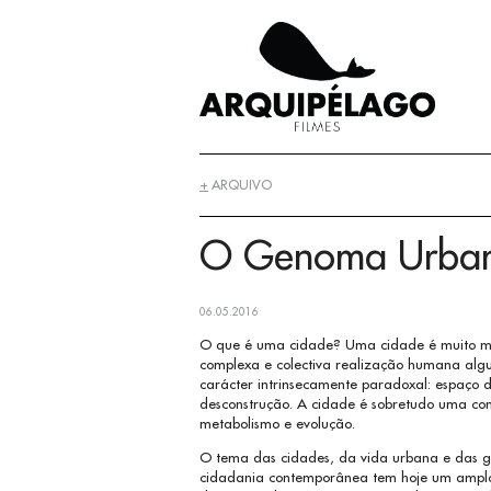
+
ARQUIVO
O Genoma Urba
06.05.2016
O que é uma cidade? Uma cidade é muito ma
complexa e colectiva realização humana algu
carácter intrinsecamente paradoxal: espaço
desconstrução. A cidade é sobretudo uma co
metabolismo e evolução.
O tema das cidades, da vida urbana e das g
cidadania contemporânea tem hoje um amplo 