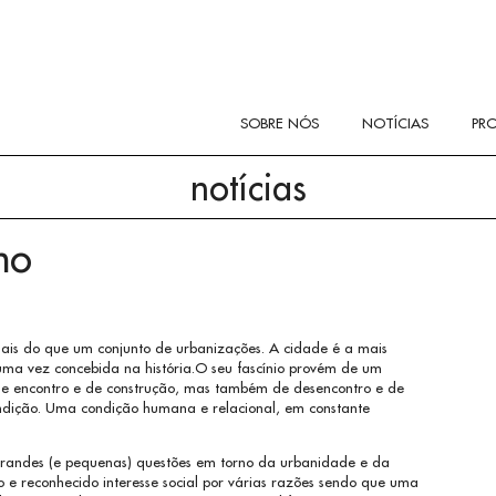
SOBRE NÓS
NOTÍCIAS
PR
notícias
no
is do que um conjunto de urbanizações. A cidade é a mais
ma vez concebida na história.O seu fascínio provém de um
 de encontro e de construção, mas também de desencontro e de
ndição. Uma condição humana e relacional, em constante
randes (e pequenas) questões em torno da urbanidade e da
e reconhecido interesse social por várias razões sendo que uma