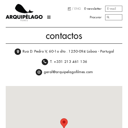
PT
/
ENG
E-newsletter
Procurar
contactos
Rua D. Pedro V, 60-1o dto . 1250-094 Lisboa - Portugal
T. +351 213 461 136
geral@arquipelagofilmes.com