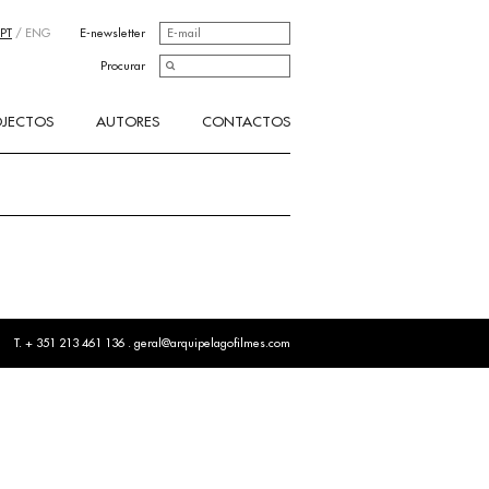
PT
/
ENG
E-newsletter
Procurar
OJECTOS
AUTORES
CONTACTOS
T. + 351 213 461 136 .
geral@arquipelagofilmes.com