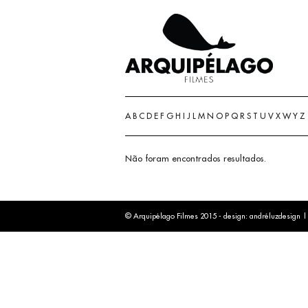
A
B
C
D
E
F
G
H
I
J
L
M
N
O
P
Q
R
S
T
U
V
X
W
Y
Z
Não foram encontrados resultados.
© Arquipélago Filmes 2015 - design:
andréluzdesign