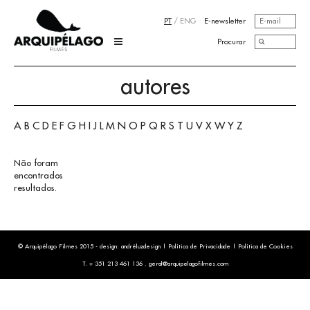
PT
/
ENG
E-newsletter
Procurar
autores
A
B
C
D
E
F
G
H
I
J
L
M
N
O
P
Q
R
S
T
U
V
X
W
Y
Z
Não foram
encontrados
resultados.
© Arquipélago Filmes 2015 - design:
andréluzdesign
|
Política de Privacidade
|
Política de Cookies
T. + 351 213 461 136 .
geral@arquipelagofilmes.com