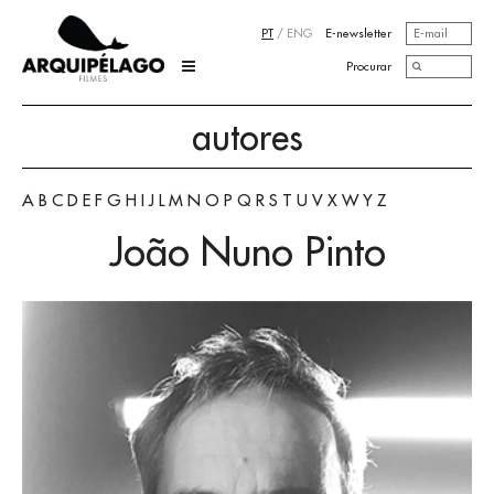
PT
/
ENG
E-newsletter
Procurar
autores
A
B
C
D
E
F
G
H
I
J
L
M
N
O
P
Q
R
S
T
U
V
X
W
Y
Z
João Nuno Pinto